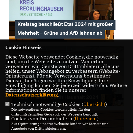
Kreistag beschließt Etat 2024 mit großer
Mehrheit – Grüne und AfD lehnen ab
Cookie Hinweis
Diese Webseite verwendet Cookies, die notwendig
sind, um die Webseite zu nutzen. Weiterhin
verwenden wir Dienste von Drittanbietern, die uns
helfen, unser Webangebot zu verbessern (Website-
Optmierung). Für die Verwendung bestimmter
Dienste, benötigen wir Ihre Einwilligung. Ihre
Einwilligung können Sie jederzeit widerrufen. Weitere
Kommunen weiter finanziell entlasten –
Informationen finden Sie in unserer
Datenschutzerklärung
.
CDU-Fraktion berät Haushalt 2024
Technisch notwendige Cookies (
Übersicht
)
Die notwendigen Cookies werden allein für den
ordnungsgemäßen Gebrauch der Webseite benötigt.
Cookies von Drittanbietern (
Übersicht
)
Zur Optimierung unserer Webseite binden wir Dienste und
Angebote von Drittanbietern ein.