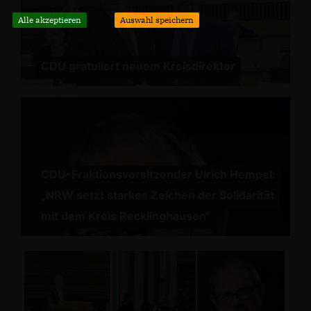
Alle akzeptieren
Auswahl speichern
CDU gratuliert neuem Kreisdirektor
CDU-Fraktionsvorsitzender Ulrich Hempel:
NRW setzt starkes Zeichen der Solidarität
mit dem Kreis Recklinghausen“